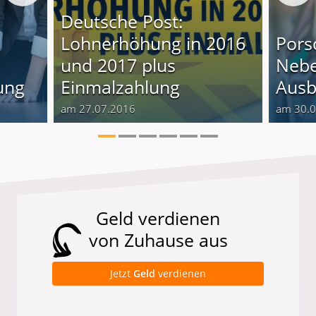
Deutsche Post:
Lohnerhöhung in 2016
Pors
und 2017 plus
Nebe
ung
Einmalzahlung
Ausb
am 27.07.2016
am 30.
Geld verdienen
von Zuhause aus
Jetzt
Geld
verdienen