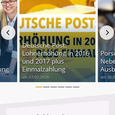
Deutsche Post:
Lohnerhöhung in 2016
Pors
und 2017 plus
Nebe
ung
Einmalzahlung
Ausb
am 27.07.2016
am 30.