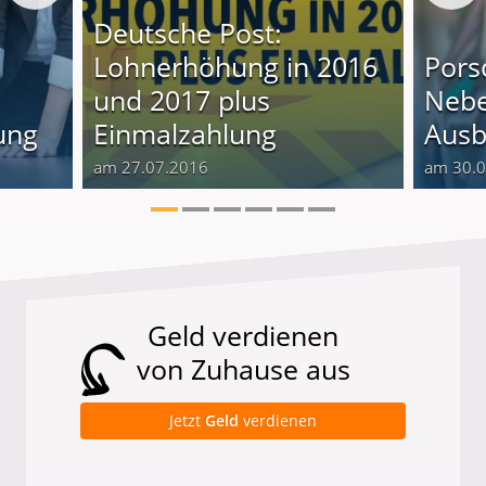
Deutsche Post:
Lohnerhöhung in 2016
Pors
und 2017 plus
Nebe
ung
Einmalzahlung
Ausb
am 27.07.2016
am 30.
Geld verdienen
von Zuhause aus
Jetzt
Geld
verdienen