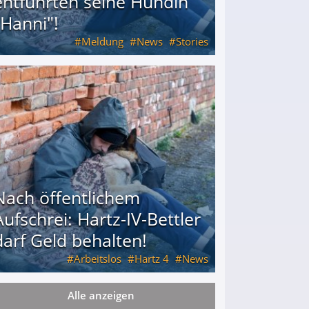
entführten seine Hündin
"Hanni"!
Meldung
News
Stories
ührten seine Hündin "Hanni"!
Nach öffentlichem
Aufschrei: Hartz-IV-Bettler
darf Geld behalten!
Arbeitslos
Hartz 4
News
Alle anzeigen
arf Geld behalten!