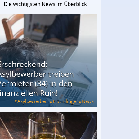
Die wichtigsten News im Überblick
Erschreckend:
Asylbewerber treiben
Vermieter (34) in den
finanziellen Ruin!
Asylbewerber
Flüchtlinge
News
34) in den finanziellen Ruin!