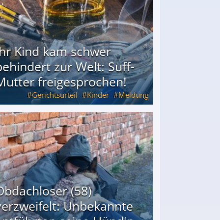
Ihr Kind kam schwer
behindert zur Welt: Suff-
Mutter freigesprochen!
Gerichtsurteil
Kinder
Meldung
Mutter freigesprochen!
Obdachloser (58)
verzweifelt: Unbekannte