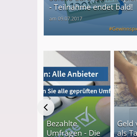
- Teilnahme endet bald!
am 09.07.2017
Gewinnspi
hnell Geld
nen: 20
Bezahlte
Geld 
e
Umfragen - Die
als T