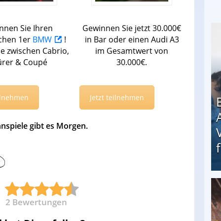
nnen Sie Ihren
Gewinnen Sie jetzt 30.000€
chen 1er
BMW
!
in Bar oder einen Audi A3
e zwischen Cabrio,
im Gesamtwert von
ürer & Coupé
30.000€.
eilnehmen
Jetzt teilnehmen
nspiele gibt es Morgen.
Erschreckend: Asylbewerber treiben Vermieter (
2
Bewertungen