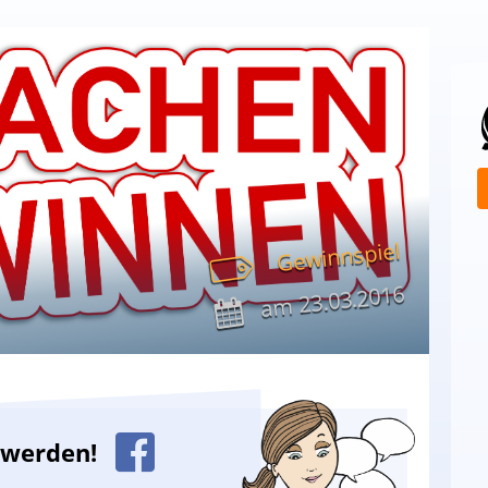
Gewinnspiel
23.03.2016
am
n werden!