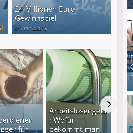
24 Millionen Euro
I❶I Schnell Geld verdienen: 20 seriöse Möglich
Gewinnspiel
el
am 11.12.2015
Produkttester werden und Geld verdienen ↻ Tä
Arbeitslosengeld
verdienen
: Wofür
Hei
agger für
bekommt man
PC: 