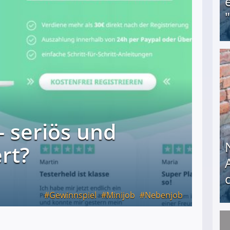
Obdachloser (58) verzweifelt: Unbekannte entf
- seriös und
rt?
Gewinnspiel
Minijob
Nebenjob
Nach öffentlichem Aufschrei: Hartz-IV-Bettler d