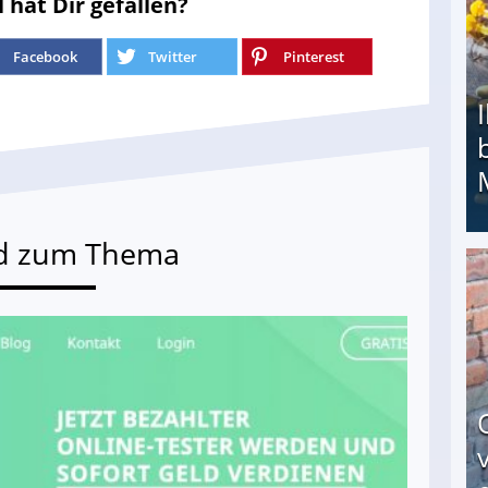
l hat Dir gefallen?
Facebook
Twitter
Pinterest
d zum Thema
Ihr Kind kam schwer behindert zur Welt: Suff-