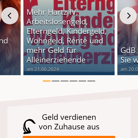
Mehr Hartz IV,
Arbeitslosengeld,
Elterngeld, Kindergeld,
und
Wohngeld, Rente und
o
mehr Geld für
GdB 
Alleinerziehende
Sie 
am 21.06.2024
am 20.
Geld verdienen
von Zuhause aus