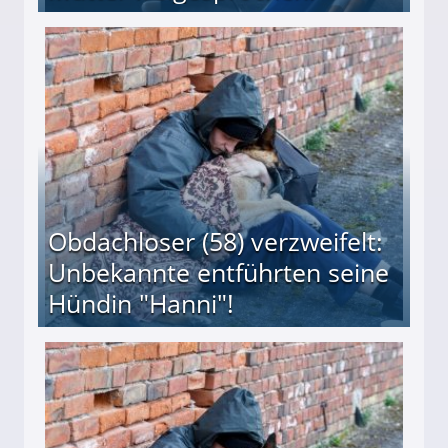
 Suff-Mutter freigesprochen!
Obdachloser (58) verzweifelt:
Unbekannte entführten seine
Hündin "Hanni"!
te entführten seine Hündin "Hanni"!