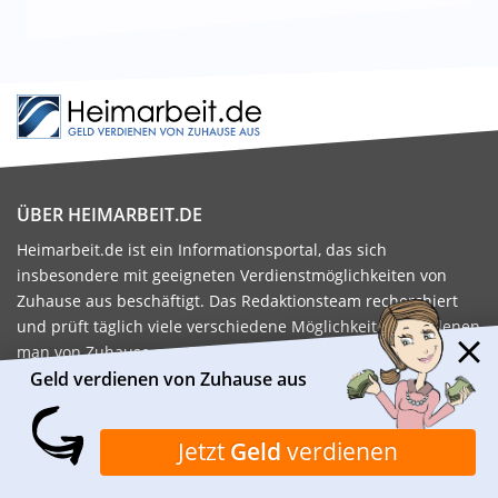
ÜBER HEIMARBEIT.DE
Heimarbeit.de ist ein Informationsportal, das sich
insbesondere mit geeigneten Verdienstmöglichkeiten von
Zuhause aus beschäftigt. Das Redaktionsteam recherchiert
und prüft täglich viele verschiedene Möglichkeiten, mit denen
man von Zuhause aus Geld verdienen kann.
Geld verdienen von Zuhause aus
Kontaktiere uns:
kontakt@heimarbeit.de
FAMILIE
GELD VERDIENEN
Jetzt
Geld
verdienen
ALLTAGSPROBLEME
HEIMARBEIT
FAMILIE
NEBENJOB