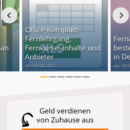
Office Kompakt:
Fernlehrgang,
Fern
man
Fernkurse, Inhalte und
best
Anbieter
in D
am 18.08.2015
am 28.
Geld verdienen
von Zuhause aus