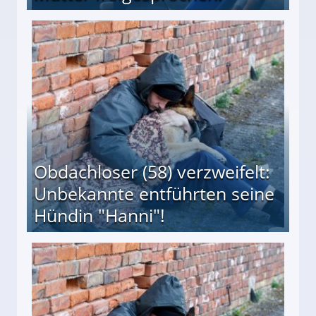
 Suff-Mutter freigesprochen!
Obdachloser (58) verzweifelt:
Unbekannte entführten seine
Hündin "Hanni"!
te entführten seine Hündin "Hanni"!