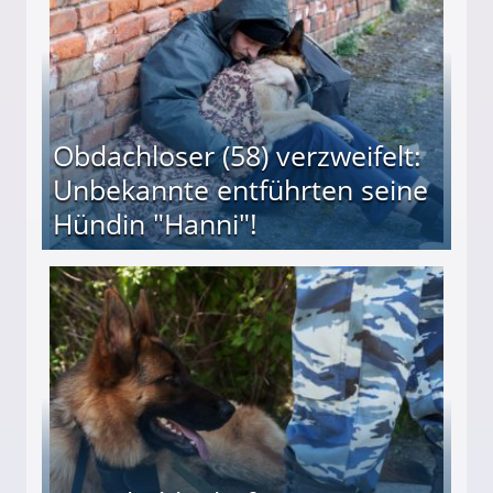
Obdachloser (58) verzweifelt:
Unbekannte entführten seine
Hündin "Hanni"!
te entführten seine Hündin "Hanni"!