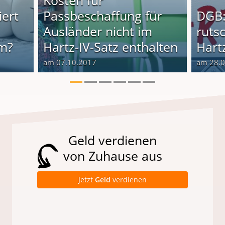
iert
Passbeschaffung für
DGB:
Ausländer nicht im
rutsc
im?
Hartz-IV-Satz enthalten
Hartz
am 07.10.2017
am 28.
Geld verdienen
von Zuhause aus
Jetzt
Geld
verdienen