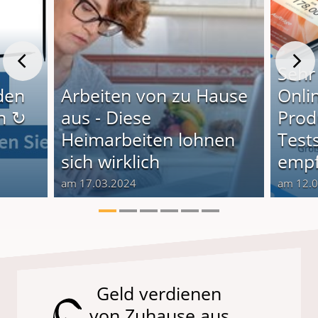
Sehr
den
Arbeiten von zu Hause
Onli
n ↻
aus - Diese
Produ
Heimarbeiten lohnen
Test
sich wirklich
empf
am 17.03.2024
am 12.
Geld verdienen
von Zuhause aus