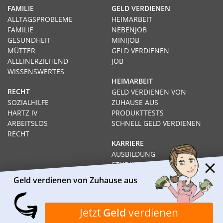
FAMILIE
GELD VERDIENEN
ALLTAGSPROBLEME
HEIMARBEIT
FAMILIE
NEBENJOB
GESUNDHEIT
MINIJOB
MÜTTER
GELD VERDIENEN
ALLEINERZIEHEND
JOB
WISSENSWERTES
HEIMARBEIT
RECHT
GELD VERDIENEN VON
SOZIALHILFE
ZUHAUSE AUS
HARTZ IV
PRODUKTTESTS
ARBEITSLOS
SCHNELL GELD VERDIENEN
RECHT
KARRIERE
AUSBILDUNG
STUDIUM
FERNSTUDIUM
Geld verdienen von Zuhause aus
GEHÄLTER
Impressum
Datenschutz
Kontakt
Über Heimarbeit.de
Jetzt
Geld
verdienen
© 2026
I❶I Heimarbeit.de