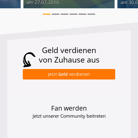
am 27.07.2016
am 30.
Geld verdienen
von Zuhause aus
Jetzt
Geld
verdienen
Fan werden
Jetzt unserer Community beitreten