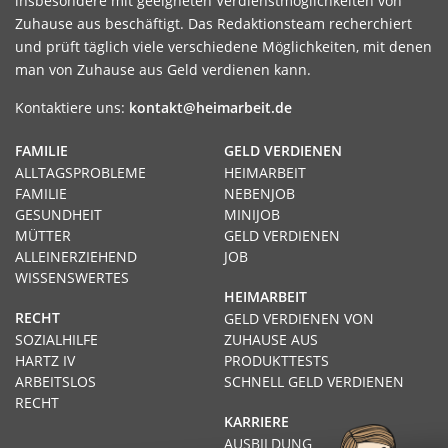
insbesondere mit geeigneten Verdienstmöglichkeiten von
Zuhause aus beschäftigt. Das Redaktionsteam recherchiert
und prüft täglich viele verschiedene Möglichkeiten, mit denen
man von Zuhause aus Geld verdienen kann.
Kontaktiere uns:
kontakt@heimarbeit.de
FAMILIE
GELD VERDIENEN
ALLTAGSPROBLEME
HEIMARBEIT
FAMILIE
NEBENJOB
GESUNDHEIT
MINIJOB
MÜTTER
GELD VERDIENEN
ALLEINERZIEHEND
JOB
WISSENSWERTES
HEIMARBEIT
RECHT
GELD VERDIENEN VON
SOZIALHILFE
ZUHAUSE AUS
HARTZ IV
PRODUKTTESTS
ARBEITSLOS
SCHNELL GELD VERDIENEN
RECHT
KARRIERE
AUSBILDUNG