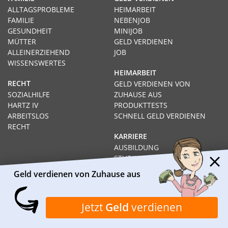
ALLTAGSPROBLEME
HEIMARBEIT
FAMILIE
NEBENJOB
GESUNDHEIT
MINIJOB
MÜTTER
GELD VERDIENEN
ALLEINERZIEHEND
JOB
WISSENSWERTES
HEIMARBEIT
RECHT
GELD VERDIENEN VON
SOZIALHILFE
ZUHAUSE AUS
HARTZ IV
PRODUKTTESTS
ARBEITSLOS
SCHNELL GELD VERDIENEN
RECHT
KARRIERE
AUSBILDUNG
STUDIUM
FERNSTUDIUM
Geld verdienen von Zuhause aus
GEHÄLTER
Impressum
Datenschutz
Kontakt
Über Heimarbeit.de
Jetzt
Geld
verdienen
© 2026
I❶I Heimarbeit.de