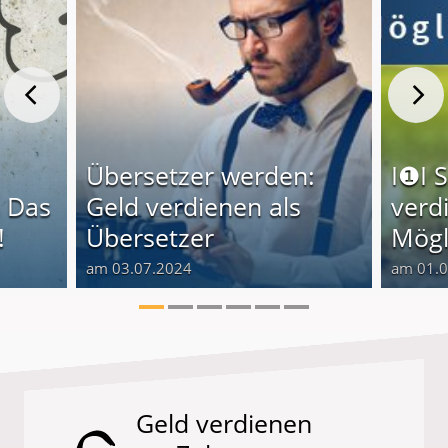
Übersetzer werden:
I❶I 
 Das
Geld verdienen als
verd
!
Übersetzer
Mögl
am 03.07.2024
am 01.
Geld verdienen