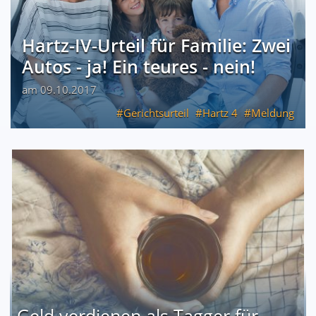
Hartz-IV-Urteil für Familie: Zwei
Autos - ja! Ein teures - nein!
am 09.10.2017
Gerichtsurteil
Hartz 4
Meldung
Geld verdienen als Tagger für