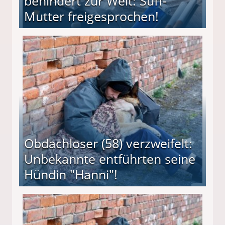
behindert zur Welt: Suff-
Mutter freigesprochen!
 Suff-Mutter freigesprochen!
Obdachloser (58) verzweifelt:
Unbekannte entführten seine
Hündin "Hanni"!
te entführten seine Hündin "Hanni"!