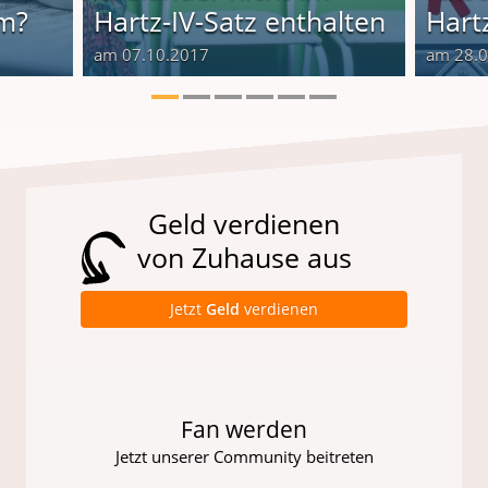
im?
Hartz-IV-Satz enthalten
Hartz
am 07.10.2017
am 28.
Geld verdienen
von Zuhause aus
Jetzt
Geld
verdienen
Fan werden
Jetzt unserer Community beitreten