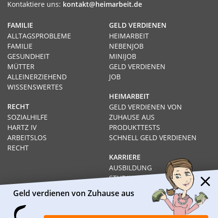
Kontaktiere uns:
kontakt@heimarbeit.de
FAMILIE
GELD VERDIENEN
ALLTAGSPROBLEME
HEIMARBEIT
FAMILIE
NEBENJOB
GESUNDHEIT
MINIJOB
MÜTTER
GELD VERDIENEN
ALLEINERZIEHEND
JOB
WISSENSWERTES
HEIMARBEIT
RECHT
GELD VERDIENEN VON
SOZIALHILFE
ZUHAUSE AUS
HARTZ IV
PRODUKTTESTS
ARBEITSLOS
SCHNELL GELD VERDIENEN
RECHT
KARRIERE
AUSBILDUNG
STUDIUM
FERNSTUDIUM
Geld verdienen von Zuhause aus
GEHÄLTER