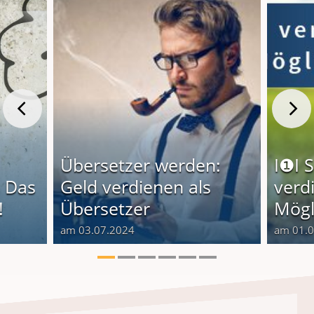
Übersetzer werden:
I❶I 
 Das
Geld verdienen als
verd
!
Übersetzer
Mögl
am 03.07.2024
am 01.