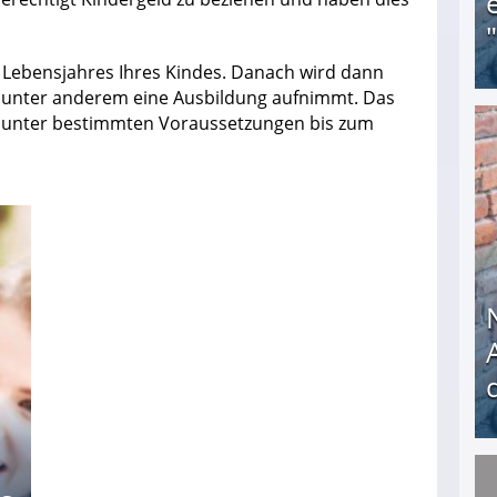
n Lebensjahres Ihres Kindes. Danach wird dann
nd unter anderem eine Ausbildung aufnimmt. Das
n unter bestimmten Voraussetzungen bis zum
Obdachloser (58) verzweifelt: Unbekannte entf
Nach öffentlichem Aufschrei: Hartz-IV-Bettler d