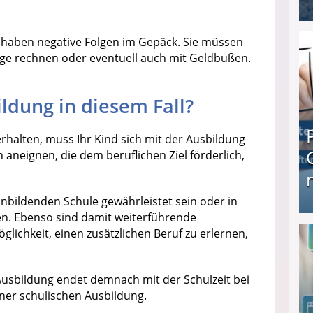
I❶I Schnell Geld verdienen: 20 seriöse Möglich
ht haben negative Folgen im Gepäck. Sie müssen
üge rechnen oder eventuell auch mit Geldbußen.
ildung in diesem Fall?
rhalten, muss Ihr Kind sich mit der Ausbildung
aneignen, die dem beruflichen Ziel förderlich,
nbildenden Schule gewährleistet sein oder in
en. Ebenso sind damit weiterführende
Produkttester werden und Geld verdienen ↻ Tä
lichkeit, einen zusätzlichen Beruf zu erlernen,
Ausbildung endet demnach mit der Schulzeit bei
ner schulischen Ausbildung.