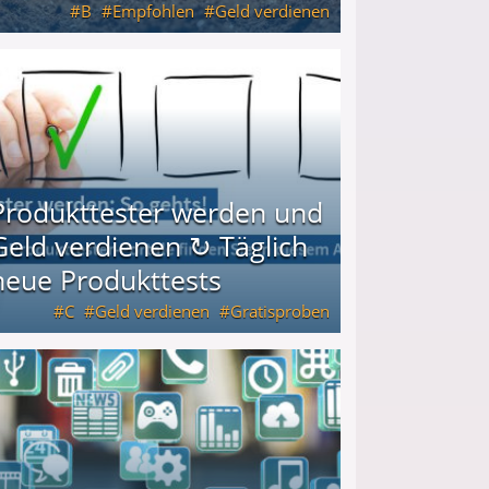
B
Empfohlen
Geld verdienen
keiten
Produkttester werden und
Geld verdienen ↻ Täglich
neue Produkttests
C
Geld verdienen
Gratisproben
glich neue Produkttests