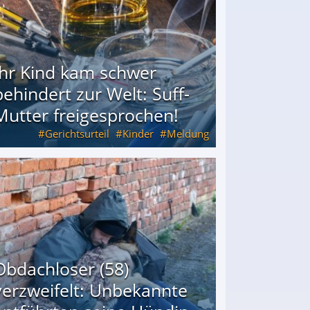
Ihr Kind kam schwer
behindert zur Welt: Suff-
Mutter freigesprochen!
Gerichtsurteil
Kinder
Meldung
Mutter freigesprochen!
Obdachloser (58)
verzweifelt: Unbekannte