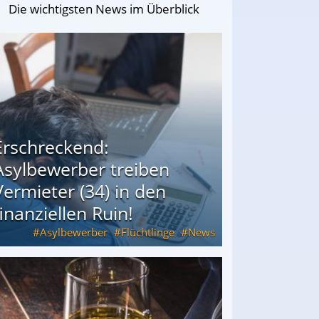
Die wichtigsten News im Überblick
Erschreckend:
Asylbewerber treiben
Vermieter (34) in den
finanziellen Ruin!
Asylbewerber
Flüchtlinge
News
34) in den finanziellen Ruin!