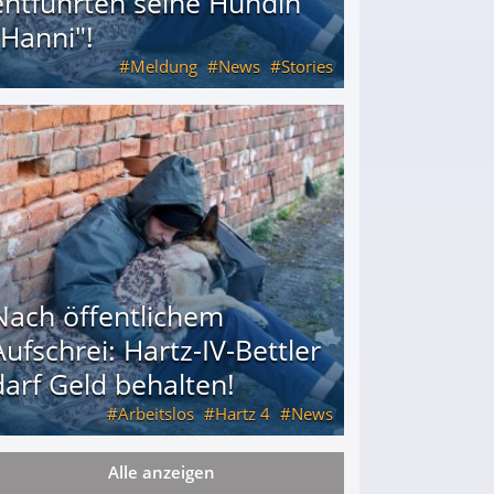
entführten seine Hündin
"Hanni"!
Meldung
News
Stories
ührten seine Hündin "Hanni"!
Nach öffentlichem
Aufschrei: Hartz-IV-Bettler
darf Geld behalten!
Arbeitslos
Hartz 4
News
Alle anzeigen
arf Geld behalten!