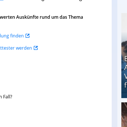
enswerten Auskünfte rund um das Thema
ldung finden
kttester werden
 Fall?
Erschreckend: Asylbewerber treiben Vermieter (