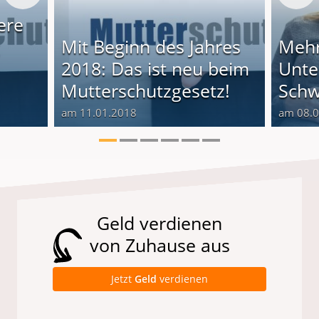
ere
g
Mit Beginn des Jahres
Mehr
2018: Das ist neu beim
Unte
Mutterschutzgesetz!
Schw
am 11.01.2018
am 08.
Geld verdienen
von Zuhause aus
Jetzt
Geld
verdienen