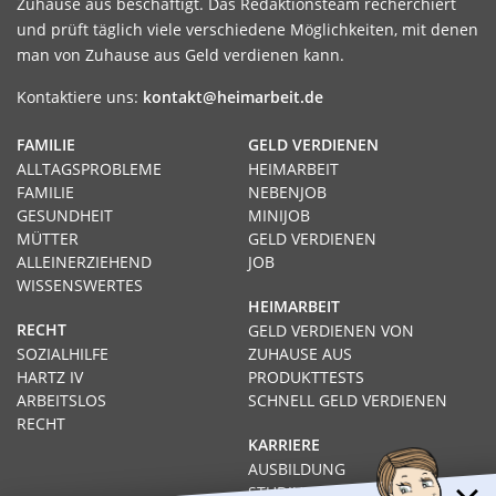
Zuhause aus beschäftigt. Das Redaktionsteam recherchiert
und prüft täglich viele verschiedene Möglichkeiten, mit denen
man von Zuhause aus Geld verdienen kann.
Kontaktiere uns:
kontakt@heimarbeit.de
FAMILIE
GELD VERDIENEN
ALLTAGSPROBLEME
HEIMARBEIT
FAMILIE
NEBENJOB
GESUNDHEIT
MINIJOB
MÜTTER
GELD VERDIENEN
ALLEINERZIEHEND
JOB
WISSENSWERTES
HEIMARBEIT
RECHT
GELD VERDIENEN VON
SOZIALHILFE
ZUHAUSE AUS
HARTZ IV
PRODUKTTESTS
ARBEITSLOS
SCHNELL GELD VERDIENEN
RECHT
KARRIERE
AUSBILDUNG
STUDIUM