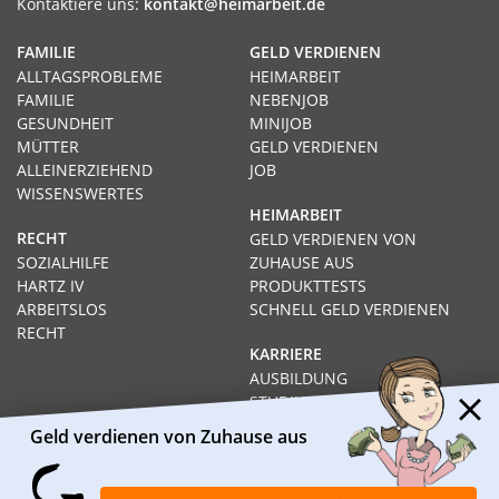
Kontaktiere uns:
kontakt@heimarbeit.de
FAMILIE
GELD VERDIENEN
ALLTAGSPROBLEME
HEIMARBEIT
FAMILIE
NEBENJOB
GESUNDHEIT
MINIJOB
MÜTTER
GELD VERDIENEN
ALLEINERZIEHEND
JOB
WISSENSWERTES
HEIMARBEIT
RECHT
GELD VERDIENEN VON
SOZIALHILFE
ZUHAUSE AUS
HARTZ IV
PRODUKTTESTS
ARBEITSLOS
SCHNELL GELD VERDIENEN
RECHT
KARRIERE
AUSBILDUNG
STUDIUM
FERNSTUDIUM
Geld verdienen von Zuhause aus
GEHÄLTER