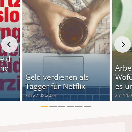
eld,
und
Arbe
Geld verdienen als
Wof
Tagger für Netflix
es un
am 22.08.2024
am 14.