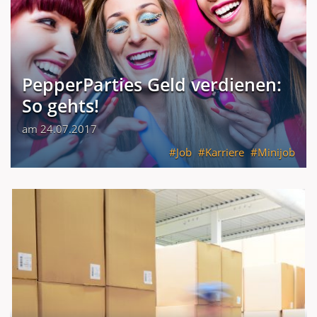
PepperParties Geld verdienen:
So gehts!
am 24.07.2017
Job
Karriere
Minijob