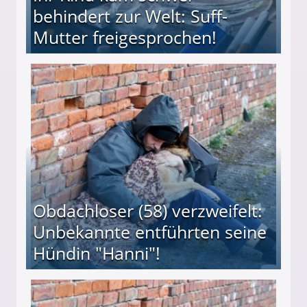
behindert zur Welt: Suff-
Mutter freigesprochen!
 Suff-Mutter freigesprochen!
Obdachloser (58) verzweifelt:
Unbekannte entführten seine
Hündin "Hanni"!
te entführten seine Hündin "Hanni"!