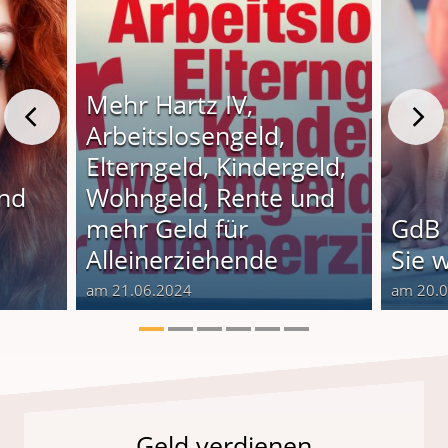
Mehr Hartz IV,
Arbeitslosengeld,
Elterngeld, Kindergeld,
und
Wohngeld, Rente und
o
mehr Geld für
GdB 
Alleinerziehende
Sie 
am 21.06.2024
am 20.
Geld verdienen