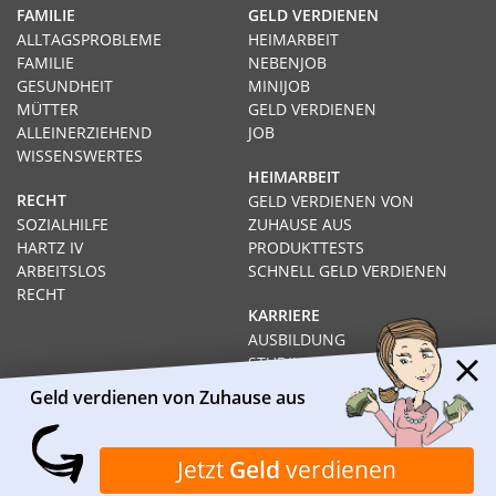
FAMILIE
GELD VERDIENEN
ALLTAGSPROBLEME
HEIMARBEIT
FAMILIE
NEBENJOB
GESUNDHEIT
MINIJOB
MÜTTER
GELD VERDIENEN
ALLEINERZIEHEND
JOB
WISSENSWERTES
HEIMARBEIT
RECHT
GELD VERDIENEN VON
SOZIALHILFE
ZUHAUSE AUS
HARTZ IV
PRODUKTTESTS
ARBEITSLOS
SCHNELL GELD VERDIENEN
RECHT
KARRIERE
AUSBILDUNG
STUDIUM
FERNSTUDIUM
Geld verdienen von Zuhause aus
GEHÄLTER
Impressum
Datenschutz
Kontakt
Über Heimarbeit.de
Jetzt
Geld
verdienen
© 2026
I❶I Heimarbeit.de