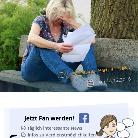
News
Hartz 4
Arbeitslos
14.12.2016
am
Jetzt Fan werden!
täglich interessante News
Infos zu Verdienstmöglichkeiten