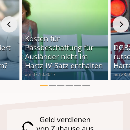
Kosten für
iert
Passbeschaffung für
DGB:
Ausländer nicht im
rutsc
im?
Hartz-IV-Satz enthalten
Hartz
am 07.10.2017
am 28.
Geld verdienen
von Zuhause aus