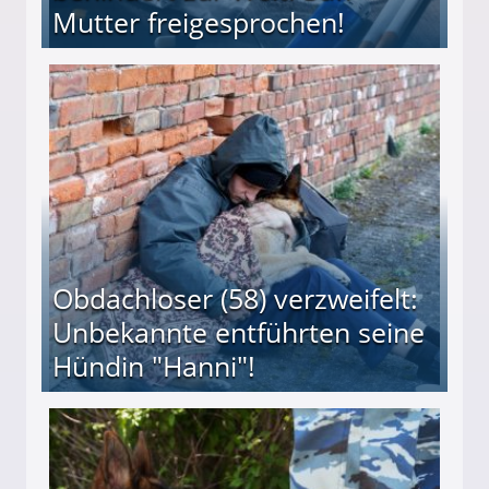
Mutter freigesprochen!
 Suff-Mutter freigesprochen!
Obdachloser (58) verzweifelt:
Unbekannte entführten seine
Hündin "Hanni"!
te entführten seine Hündin "Hanni"!