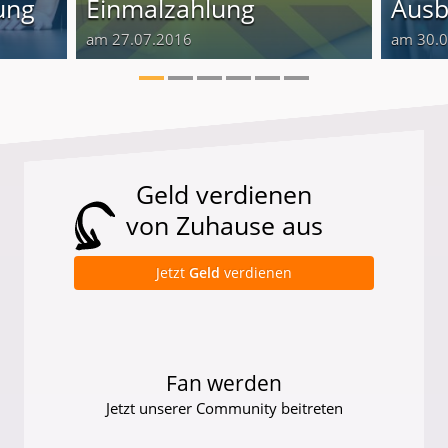
ung
Einmalzahlung
Ausb
am 27.07.2016
am 30.
Geld verdienen
von Zuhause aus
Jetzt
Geld
verdienen
Fan werden
Jetzt unserer Community beitreten