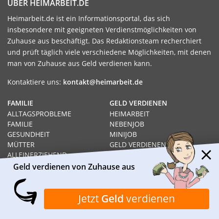
ÜBER HEIMARBEIT.DE
Heimarbeit.de ist ein Informationsportal, das sich
insbesondere mit geeigneten Verdienstmöglichkeiten von
Zuhause aus beschäftigt. Das Redaktionsteam recherchiert
und prüft täglich viele verschiedene Möglichkeiten, mit denen
man von Zuhause aus Geld verdienen kann.
Kontaktiere uns:
kontakt@heimarbeit.de
FAMILIE
GELD VERDIENEN
ALLTAGSPROBLEME
HEIMARBEIT
FAMILIE
NEBENJOB
GESUNDHEIT
MINIJOB
MÜTTER
GELD VERDIENEN
ALLEINERZIEHEND
JOB
WISSENSWERTES
Geld verdienen von Zuhause aus
HEIMARBEIT
RECHT
GELD VERDIENEN VON
SOZIALHILFE
ZUHAUSE AUS
Jetzt
Geld
verdienen
HARTZ IV
PRODUKTTESTS
ARBEITSLOS
SCHNELL GELD VERDIENEN