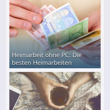
Heimarbeit ohne PC: Die
besten Heimarbeiten
beiten