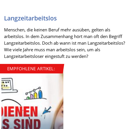
Langzeitarbeitslos
Menschen, die keinen Beruf mehr ausüben, gelten als
arbeitslos. In dem Zusammenhang hört man oft den Begriff
Langzeitarbeitslos. Doch ab wann ist man Langzeitarbeitslos?
Wie viele Jahre muss man arbeitslos sein, um als
Langzeitarbeitsloser eingestuft zu werden?
EMPFOHLENE ARTIKEL: