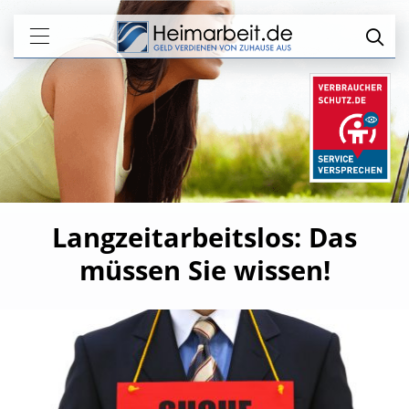
Langzeitarbeitslos: Das
müssen Sie wissen!