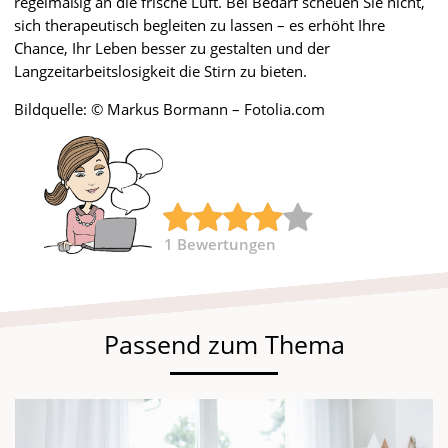
regelmäßig an die frische Luft. Bei Bedarf scheuen Sie nicht,
sich therapeutisch begleiten zu lassen – es erhöht Ihre
Chance, Ihr Leben besser zu gestalten und der
Langzeitarbeitslosigkeit die Stirn zu bieten.
Bildquelle: © Markus Bormann – Fotolia.com
1
Bewertungen
Passend zum Thema