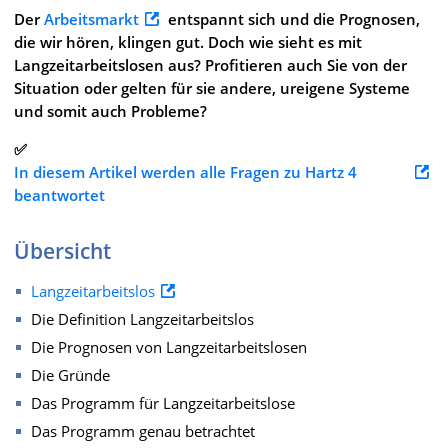
Der
Arbeitsmarkt
entspannt sich und die Prognosen,
die wir hören, klingen gut. Doch wie sieht es mit
Langzeitarbeitslosen aus? Profitieren auch Sie von der
Situation oder gelten für sie andere, ureigene Systeme
und somit auch Probleme?
✅
In diesem Artikel werden alle Fragen zu Hartz 4
beantwortet
Übersicht
Langzeitarbeitslos
Die Definition Langzeitarbeitslos
Die Prognosen von Langzeitarbeitslosen
Die Gründe
Das Programm für Langzeitarbeitslose
Das Programm genau betrachtet