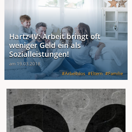
Hartz-IV: Arbeit bringt oft
weniger Geld ein als
Sozialleistungen!
am 19.03.2018
Arbeitslos
Eltern
Familie