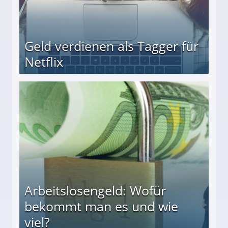
Geld verdienen als Tagger für
Netflix
Arbeitslosengeld: Wofür
bekommt man es und wie
viel?