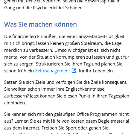
gehen mit der Zeit verloren, setzen die Abwärtsspirale in
Gang und die Psyche erleidet Schäden.
Was Sie machen können
Die finanziellen Einbußen, die eine Langzeitarbeitslosigkeit
mit sich bringt, lassen keinen großen Spielraum, die Lage
merklich zu verbessern. Umso wichtiger ist es, sich nicht
mental von der Situation korrumpieren zu lassen und gut für
sich zu sorgen. Strukturieren Sie Ihren Tag und planen Sie
schon früh ein
Zeitmanagement
für Ihr Leben ein.
Setzen Sie sich Ziele und verfolgen Sie die Ziele konsequent.
Sie wollten schon immer Ihre Englischkenntnisse
aufbessern? Jetzt können Sie diesen Punkt in Ihren Tagesplan
einbinden.
Sie kennen sich mit den geläufigen Office Programmen nicht
aus? Lernen Sie es mit Hilfe von kostenlosem Begleitmaterial
aus dem Internet. Treiben Sie Sport oder gehen Sie