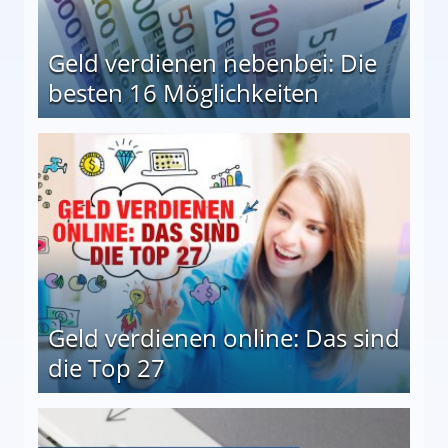
Geld verdienen nebenbei: Die
besten 16 Möglichkeiten
 Möglichkeiten
Geld verdienen online: Das sind
die Top 27
 27