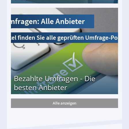
s und wie viel?
Bezahlte Umfragen - Die
besten Anbieter
Alle anzeigen
r