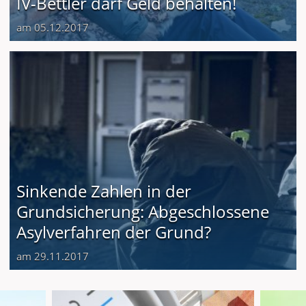
IV-Bettler darf Geld behalten!
am 05.12.2017
Sinkende Zahlen in der
Grundsicherung: Abgeschlossene
Asylverfahren der Grund?
am 29.11.2017