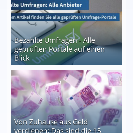
Bezahlte Umfragen - Alle
geprüften Portale auf einen
Blick
le auf einen Blick
Von Zuhause aus Geld
verdienen: Das sind die 15