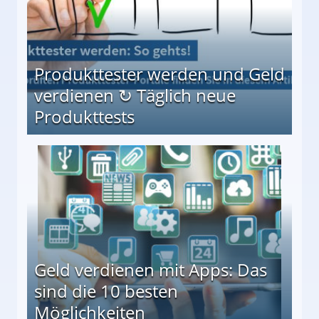
Produkttester werden und Geld
verdienen ↻ Täglich neue
Produkttests
en ↻ Täglich neue Produkttests
Geld verdienen mit Apps: Das
sind die 10 besten
Möglichkeiten