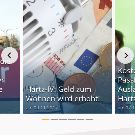
 die
Kost
r,
Pass
e
Hartz-IV: Geld zum
Ausl
Wohnen wird erhöht!
Hart
am 09.11.2017
am 07.