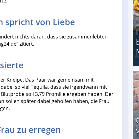
tte.
 spricht von Liebe
 ändert nichts daran, dass sie zusammenlebten
g24.de“ zitiert.
sierte
er Kneipe. Das Paar war gemeinsam mit
Ihr Kind kam schwer behindert zur Welt: Suff-
 dabei so viel Tequila, dass sie irgendwann mit
Blutprobe soll 3,79 Promille ergeben haben. Der
n sollen später dabei geholfen haben, die Frau
egen.
Frau zu erregen