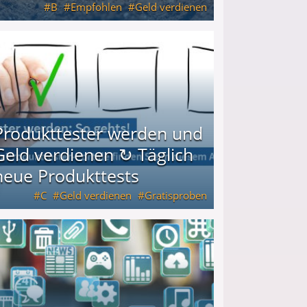
B
Empfohlen
Geld verdienen
keiten
Produkttester werden und
Geld verdienen ↻ Täglich
neue Produkttests
C
Geld verdienen
Gratisproben
glich neue Produkttests