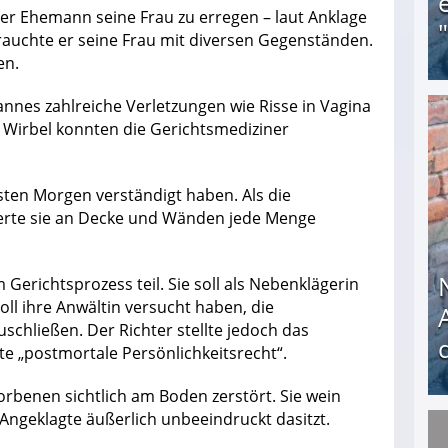
der Ehemann seine Frau zu erregen – laut Anklage
rauchte er seine Frau mit diversen Gegenständen.
en.
Mannes zahlreiche Verletzungen wie Risse in Vagina
 Wirbel konnten die Gerichtsmediziner
Obdachloser (58) verzweifelt: Unbekannte entf
sten Morgen verständigt haben. Als die
herte sie an Decke und Wänden jede Menge
erichtsprozess teil. Sie soll als Nebenklägerin
ll ihre Anwältin versucht haben, die
schließen. Der Richter stellte jedoch das
te „postmortale Persönlichkeitsrecht“.
torbenen sichtlich am Boden zerstört. Sie wein
 Angeklagte äußerlich unbeeindruckt dasitzt.
Nach öffentlichem Aufschrei: Hartz-IV-Bettler d