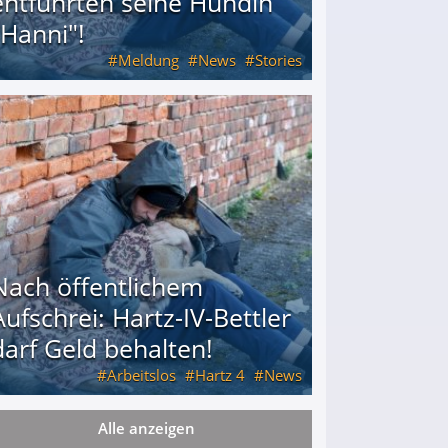
entführten seine Hündin
"Hanni"!
Meldung
News
Stories
ührten seine Hündin "Hanni"!
Nach öffentlichem
Aufschrei: Hartz-IV-Bettler
darf Geld behalten!
Arbeitslos
Hartz 4
News
Alle anzeigen
arf Geld behalten!