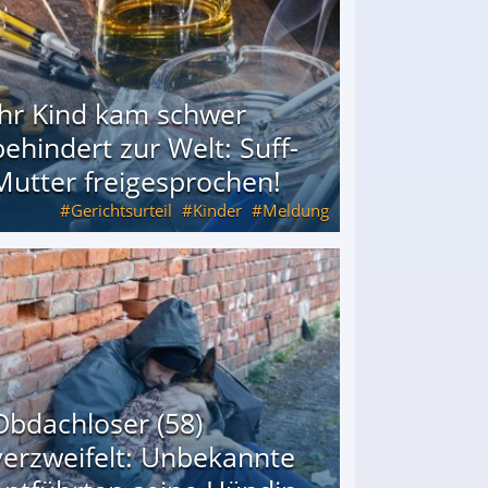
Ihr Kind kam schwer
behindert zur Welt: Suff-
Mutter freigesprochen!
Gerichtsurteil
Kinder
Meldung
Mutter freigesprochen!
Obdachloser (58)
verzweifelt: Unbekannte