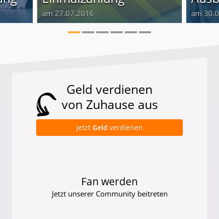
am 27.07.2016
am 30.
Geld verdienen
von Zuhause aus
Jetzt
Geld
verdienen
Fan werden
Jetzt unserer Community beitreten