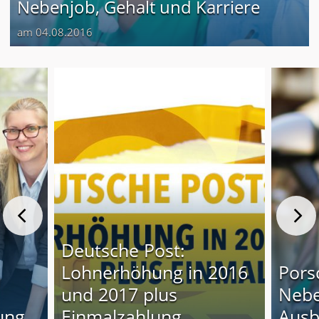
Nebenjob, Gehalt und Karriere
am 04.08.2016
Deutsche Post:
Lohnerhöhung in 2016
Pors
und 2017 plus
Nebe
ung
Einmalzahlung
Ausb