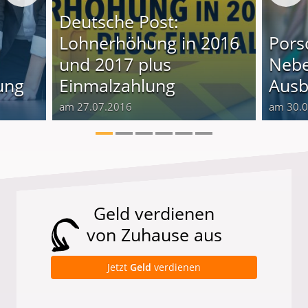
Deutsche Post:
Lohnerhöhung in 2016
Pors
und 2017 plus
Nebe
ung
Einmalzahlung
Ausb
am 27.07.2016
am 30.
Geld verdienen
von Zuhause aus
Jetzt
Geld
verdienen