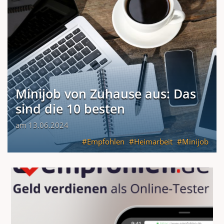
Minijob von Zuhause aus: Das
sind die 10 besten
am 13.06.2024
Empfohlen
Heimarbeit
Minijob