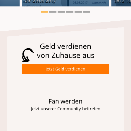
am 29.09.2017
am 21.
Geld verdienen
von Zuhause aus
Jetzt
Geld
verdienen
Fan werden
Jetzt unserer Community beitreten