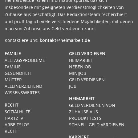
Heimarbeit.de ist ein Informationsportal, das sich
insbesondere mit geeigneten Verdienstmöglichkeiten von
Zuhause aus beschäftigt. Das Redaktionsteam recherchiert
und prüft täglich viele verschiedene Möglichkeiten, mit denen
man von Zuhause aus Geld verdienen kann.
Kontaktiere uns:
kontakt@heimarbeit.de
FAMILIE
GELD VERDIENEN
ALLTAGSPROBLEME
HEIMARBEIT
FAMILIE
NEBENJOB
GESUNDHEIT
MINIJOB
MÜTTER
GELD VERDIENEN
ALLEINERZIEHEND
JOB
WISSENSWERTES
HEIMARBEIT
RECHT
GELD VERDIENEN VON
SOZIALHILFE
ZUHAUSE AUS
HARTZ IV
PRODUKTTESTS
ARBEITSLOS
SCHNELL GELD VERDIENEN
RECHT
KARRIERE