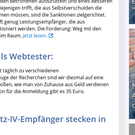
den Betroffenen aufzurütteln und eines Besseren
jenigen trifft, die aus Selbstverschulden die
en müssen, sind die Sanktionen zielgerichtet.
oft genug Leistungsempfänger, die aus
ioniert werden. Die Forderung: Weg mit den
v im Raum.
Jetzt lesen.
Obdachloser (58) verzweifelt: Unbekannte entf
als Webtester:
t täglich zu verschiedenen
Zuge der Recherchen sind wir diesmal auf eine
toßen, wie man von Zuhause aus Geld verdienen
on für die Anmeldung gibt es 35 Euro.
tz-IV-Empfänger stecken in
Nach öffentlichem Aufschrei: Hartz-IV-Bettler d