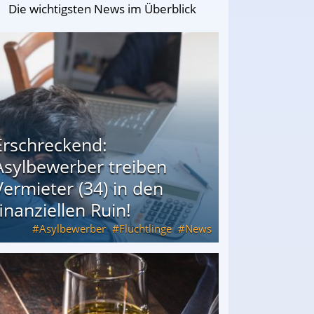
Die wichtigsten News im Überblick
Erschreckend:
Asylbewerber treiben
Vermieter (34) in den
finanziellen Ruin!
Asylbewerber
Flüchtlinge
News
34) in den finanziellen Ruin!