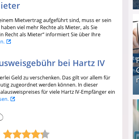
ieter
I❶I Schnell Geld verdienen: 20 seriöse Möglich
einem Mietvertrag aufgeführt sind, muss er sein
 haben viel mehr Rechte als Mieter, als Sie
n Recht als Mieter“ informiert Sie über Ihre
en.
usweisgebühr bei Hartz IV
erlei Geld zu verschenken. Das gilt vor allem für
eutig zugeordnet werden können. In dieser
alausweispreises für viele Hartz IV-Empfänger ein
esen.
Produkttester werden und Geld verdienen ↻ Tä