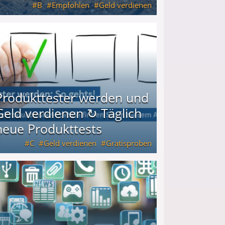
B
Empfohlen
Geld verdienen
keiten
Produkttester werden und
Geld verdienen ↻ Täglich
neue Produkttests
C
Geld verdienen
Gratisproben
glich neue Produkttests