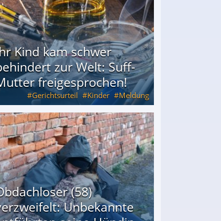
Ihr Kind kam schwer
behindert zur Welt: Suff-
Mutter freigesprochen!
Gerichtsurteil
Kinder
Meldung
Mutter freigesprochen!
Obdachloser (58)
verzweifelt: Unbekannte