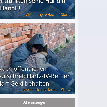
entführten seine Hündin
"Hanni"!
Meldung
News
Stories
ührten seine Hündin "Hanni"!
Nach öffentlichem
Aufschrei: Hartz-IV-Bettler
darf Geld behalten!
Arbeitslos
Hartz 4
News
Alle anzeigen
arf Geld behalten!