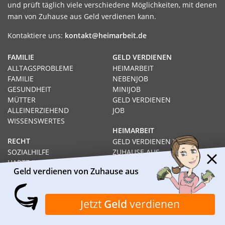
und prüft täglich viele verschiedene Möglichkeiten, mit denen
man von Zuhause aus Geld verdienen kann.
Kontaktiere uns:
kontakt@heimarbeit.de
FAMILIE
GELD VERDIENEN
ALLTAGSPROBLEME
HEIMARBEIT
FAMILIE
NEBENJOB
GESUNDHEIT
MINIJOB
MÜTTER
GELD VERDIENEN
ALLEINERZIEHEND
JOB
WISSENSWERTES
HEIMARBEIT
RECHT
GELD VERDIENEN VON
SOZIALHILFE
ZUHAUSE AUS
HARTZ IV
PRODUKTTESTS
Geld verdienen von Zuhause aus
ARBEITSLOS
SCHNELL GELD VERDIENEN
RECHT
KARRIERE
Jetzt
Geld
verdienen
AUSBILDUNG
STUDIUM