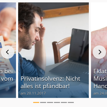
n bei
Eklat
r vom
Privatinsolvenz: Nicht
Musl
alles ist pfändbar!
Hand
am 20.11.2017
am 24.