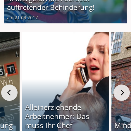
auftretender Behinderung!
am 21.04.2017
Alleinerziehende
 –
Arbeitnehmer: Das
lung
muss Ihr Chef
Mind