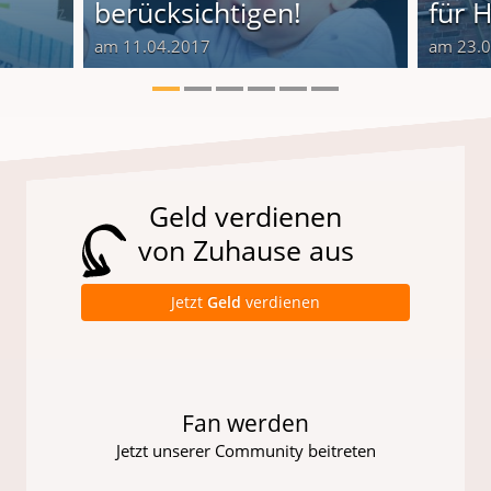
berücksichtigen!
für H
am 11.04.2017
am 23.
Geld verdienen
von Zuhause aus
Jetzt
Geld
verdienen
Fan werden
Jetzt unserer Community beitreten