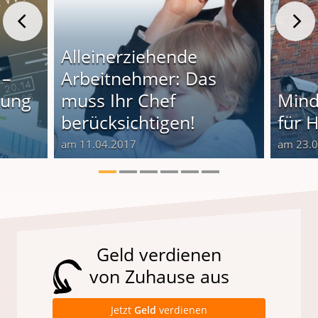
Alleinerziehende
 –
Arbeitnehmer: Das
lung
muss Ihr Chef
Mind
berücksichtigen!
für H
am 11.04.2017
am 23.
Geld verdienen
von Zuhause aus
Jetzt
Geld
verdienen