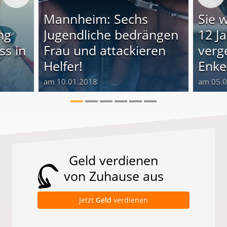
n
Mannheim: Sechs
Sie 
ing
Jugendliche bedrängen
12 J
ss in
Frau und attackieren
verg
Helfer!
Enke
am 10.01.2018
am 05.
Geld verdienen
von Zuhause aus
Jetzt
Geld
verdienen