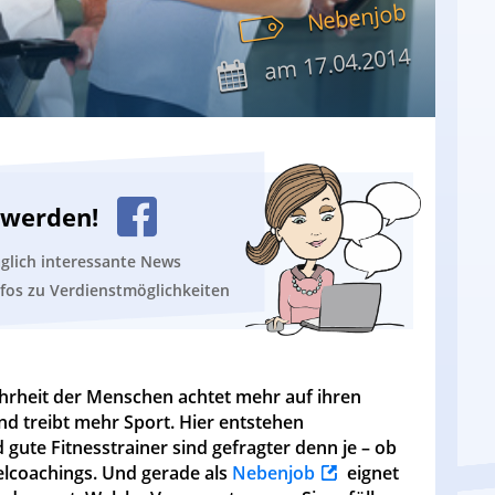
Nebenjob
17.04.2014
am
n werden!
äglich interessante News
nfos zu Verdienstmöglichkeiten
rheit der Menschen achtet mehr auf ihren
nd treibt mehr Sport. Hier entstehen
te Fitnesstrainer sind gefragter denn je – ob
elcoachings. Und gerade als
Nebenjob
eignet