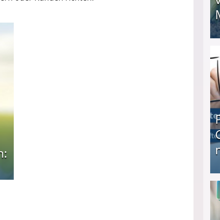
I❶I Schnell Geld verdienen: 20 seriöse Möglich
n:
Produkttester werden und Geld verdienen ↻ Tä