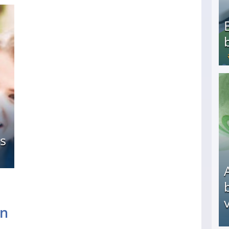
Bezahlte Umfragen - Die besten Anbieter
s
v
en