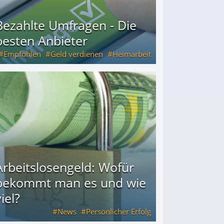
Bezahlte Umfragen - Die
besten Anbieter
Empfohlen
Geld verdienen
Heimarbeit
Arbeitslosengeld: Wofür
bekommt man es und wie
iel?
News
Persönlicher Erfolg