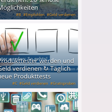
Möglichkeiten
B
Empfohlen
Geld verdienen
keiten
Produkttester werden und
Geld verdienen ↻ Täglich
neue Produkttests
C
Geld verdienen
Gratisproben
glich neue Produkttests