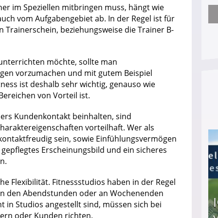
er im Speziellen mitbringen muss, hängt wie
uch vom Aufgabengebiet ab. In der Regel ist für
Arbeitslosengeld: Wofür bekommt man es und w
n Trainerschein, beziehungsweise die Trainer B-
nterrichten möchte, sollte man
ungen vorzumachen und mit gutem Beispiel
ness ist deshalb sehr wichtig, genauso wie
ereichen von Vorteil ist.
ners Kundenkontakt beinhalten, sind
raktereigenschaften vorteilhaft. Wer als
 kontaktfreudig sein, sowie Einfühlungsvermögen
 gepflegtes Erscheinungsbild und ein sicheres
n.
che Flexibilität. Fitnessstudios haben in der Regel
it in den Abendstunden oder an Wochenenden
ht in Studios angestellt sind, müssen sich bei
bern oder Kunden richten.