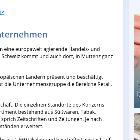
unternehmen
um eine europaweit agierende Handels- und
er Schweiz kommt und auch dort, in Muttenz ganz
ropäischen Ländern präsent und beschäftigt
st die Unternehmensgruppe die Bereiche Retail,
chäft. Die einzelnen Standorte des Konzerns
ortiment bestehend aus Süßwaren, Tabak,
sprich Zeitschriften und Zeitungen. Je nach
Heimarbeit ohne PC: Die besten Heimarbeiten
ständen erweitert.
 als 1.660 Filialen und beschäftigt, verteilt auf