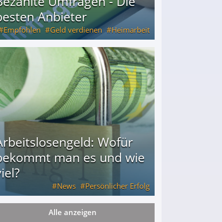
Bezahlte Umfragen - Die
besten Anbieter
Empfohlen
Geld verdienen
Heimarbeit
Arbeitslosengeld: Wofür
bekommt man es und wie
iel?
News
Persönlicher Erfolg
Alle anzeigen
ie viel?