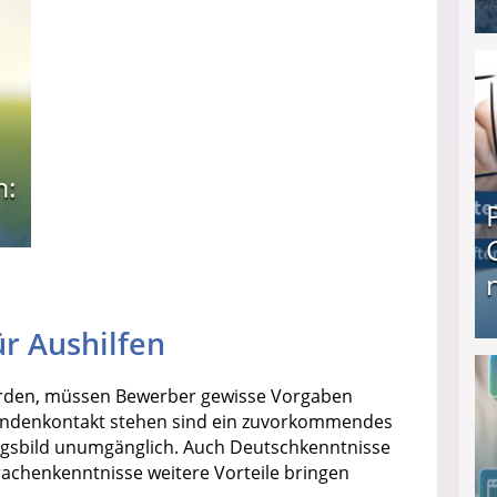
I❶I Schnell Geld verdienen: 20 seriöse Möglich
n:
r Aushilfen
Produkttester werden und Geld verdienen ↻ Tä
 werden, müssen Bewerber gewisse Vorgaben
n Kundenkontakt stehen sind ein zuvorkommendes
ngsbild unumgänglich. Auch Deutschkenntnisse
achenkenntnisse weitere Vorteile bringen