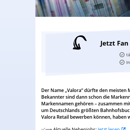
Jetzt Fa
t
I
Der Name „Valora“ dürfte den meisten 
Bekannter sind dann schon die Markenn
Markennamen gehören – zusammen mit we
um Deutschlands größten Bahnhofsbuchh
Valora Retail bewerben können, haben wi
✅⟹ Aktuelle Nebenjobs:
Jetzt lesen