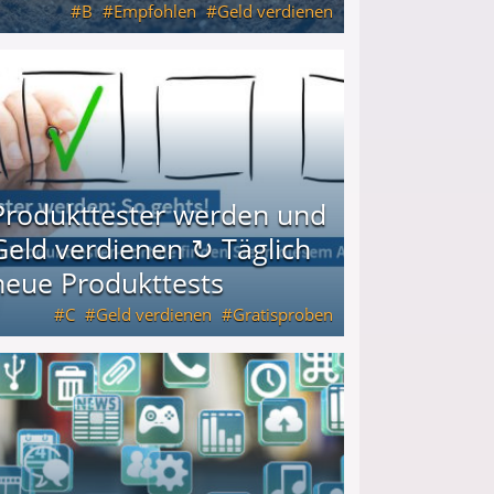
B
Empfohlen
Geld verdienen
keiten
Produkttester werden und
Geld verdienen ↻ Täglich
neue Produkttests
C
Geld verdienen
Gratisproben
glich neue Produkttests