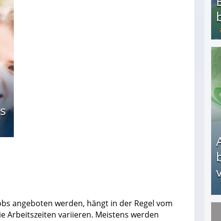
Bezahlte Umfragen - Die besten Anbieter
s
v
obs angeboten werden, hängt in der Regel vom
ie Arbeitszeiten variieren. Meistens werden
Arbeitslosengeld: Wofür bekommt man es und w