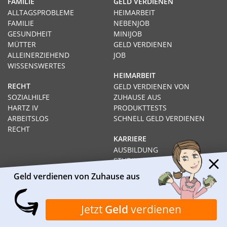
FAMILIE
GELD VERDIENEN
ALLTAGSPROBLEME
HEIMARBEIT
FAMILIE
NEBENJOB
GESUNDHEIT
MINIJOB
MÜTTER
GELD VERDIENEN
ALLEINERZIEHEND
JOB
WISSENSWERTES
HEIMARBEIT
RECHT
GELD VERDIENEN VON
SOZIALHILFE
ZUHAUSE AUS
HARTZ IV
PRODUKTTESTS
ARBEITSLOS
SCHNELL GELD VERDIENEN
RECHT
KARRIERE
AUSBILDUNG
STUDIUM
FERNSTUDIUM
Geld verdienen von Zuhause aus
GEHÄLTER
Impressum
Datenschutz
Kontakt
Über Heimarbeit.de
Jetzt
Geld
verdienen
© 2026
I❶I Heimarbeit.de