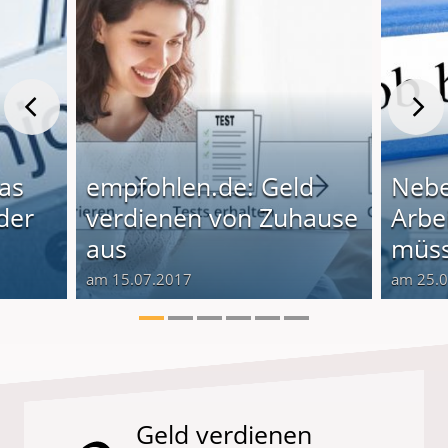
as
empfohlen.de: Geld
Nebe
der
verdienen von Zuhause
Arbei
aus
müss
am 15.07.2017
am 25.
Geld verdienen