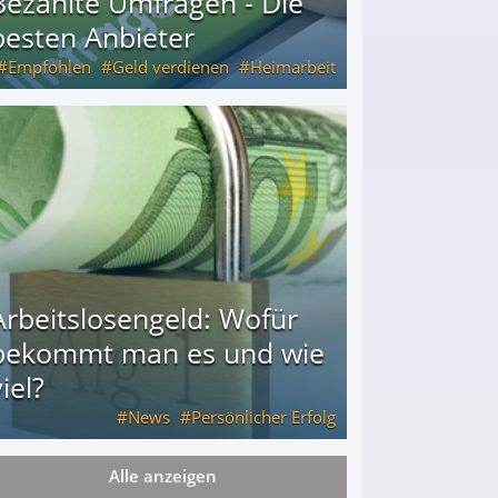
Bezahlte Umfragen - Die
besten Anbieter
Empfohlen
Geld verdienen
Heimarbeit
Arbeitslosengeld: Wofür
bekommt man es und wie
iel?
News
Persönlicher Erfolg
Alle anzeigen
ie viel?