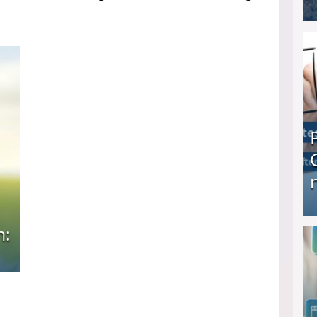
I❶I Schnell Geld verdienen: 20 seriöse Möglich
Produkttester werden und Geld verdienen ↻ Tä
n: