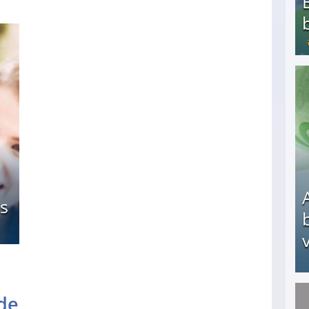
Bezahlte Umfragen - Die besten Anbieter
s
v
de
Arbeitslosengeld: Wofür bekommt man es und w