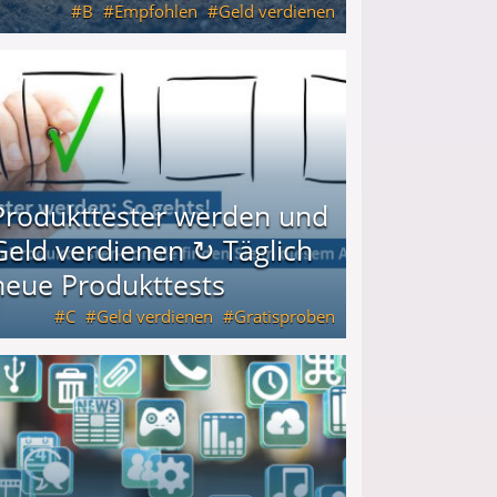
B
Empfohlen
Geld verdienen
keiten
Produkttester werden und
Geld verdienen ↻ Täglich
neue Produkttests
C
Geld verdienen
Gratisproben
glich neue Produkttests