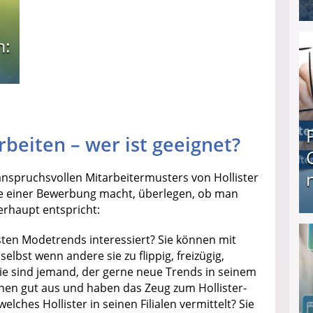
I❶I Schnell Geld verdienen: 20 seriöse Möglich
n:
beiten – wer ist geeignet?
anspruchsvollen Mitarbeitermusters von Hollister
he einer Bewerbung macht, überlegen, ob man
erhaupt entspricht:
Produkttester werden und Geld verdienen ↻ Tä
sten Modetrends interessiert? Sie können mit
lbst wenn andere sie zu flippig, freizügig,
Sie sind jemand, der gerne neue Trends in seinem
sehen gut aus und haben das Zeug zum Hollister-
welches Hollister in seinen Filialen vermittelt? Sie