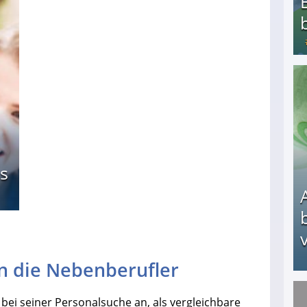
Bezahlte Umfragen - Die besten Anbieter
s
v
 die Nebenberufler
bei seiner Personalsuche an, als vergleichbare
Arbeitslosengeld: Wofür bekommt man es und w