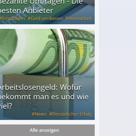
Bezahlte Umfragen - Die
besten Anbieter
Empfohlen
Geld verdienen
Heimarbeit
Arbeitslosengeld: Wofür
bekommt man es und wie
iel?
News
Persönlicher Erfolg
Alle anzeigen
ie viel?