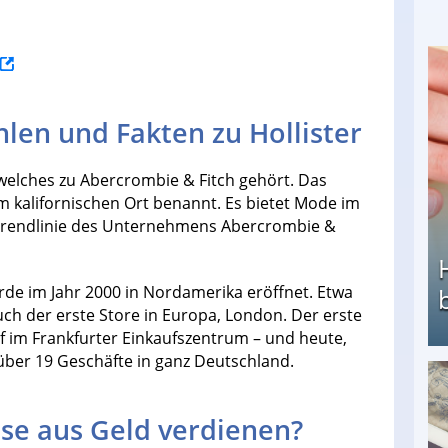
hlen und Fakten zu Hollister
welches zu Abercrombie & Fitch gehört. Das
 kalifornischen Ort benannt. Es bietet Mode im
ie Trendlinie des Unternehmens Abercrombie &
urde im Jahr 2000 in Nordamerika eröffnet. Etwa
auch der erste Store in Europa, London. Der erste
f im Frankfurter Einkaufszentrum – und heute,
r über 19 Geschäfte in ganz Deutschland.
Heimarbeit ohne PC: Die besten Heimarbeiten
se aus Geld verdienen?