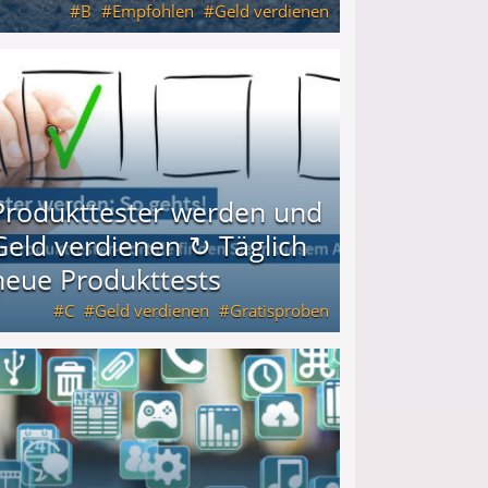
B
Empfohlen
Geld verdienen
keiten
Produkttester werden und
Geld verdienen ↻ Täglich
neue Produkttests
C
Geld verdienen
Gratisproben
glich neue Produkttests