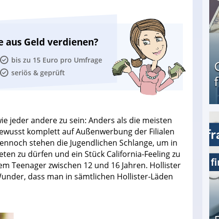
e aus Geld verdienen?
bis zu 15 Euro pro Umfrage
seriös & geprüft
ie jeder andere zu sein: Anders als die meisten
Geld verdienen als Tagger für Netflix
bewusst komplett auf Außenwerbung der Filialen
ennoch stehen die Jugendlichen Schlange, um in
ten zu dürfen und ein Stück California-Feeling zu
llem Teenager zwischen 12 und 16 Jahren. Hollister
 Wunder, dass man in sämtlichen Hollister-Läden