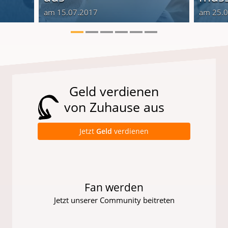
am 15.07.2017
am 25.
Geld verdienen
von Zuhause aus
Jetzt
Geld
verdienen
Fan werden
Jetzt unserer Community beitreten