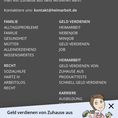
man von Zuhause aus Geld verdienen kann.
Kontaktiere uns:
kontakt@heimarbeit.de
FAMILIE
GELD VERDIENEN
ALLTAGSPROBLEME
HEIMARBEIT
FAMILIE
NEBENJOB
GESUNDHEIT
MINIJOB
MÜTTER
GELD VERDIENEN
ALLEINERZIEHEND
JOB
WISSENSWERTES
HEIMARBEIT
RECHT
GELD VERDIENEN VON
SOZIALHILFE
ZUHAUSE AUS
HARTZ IV
PRODUKTTESTS
ARBEITSLOS
SCHNELL GELD VERDIENEN
RECHT
KARRIERE
AUSBILDUNG
STUDIUM
FERNSTUDIUM
Geld verdienen von Zuhause aus
GEHÄLTER