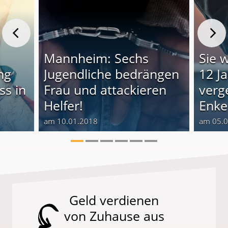
n
Mannheim: Sechs
Sie 
ing
Jugendliche bedrängen
12 J
ss in
Frau und attackieren
verg
Helfer!
Enke
am 10.01.2018
am 05.
Geld verdienen
von Zuhause aus