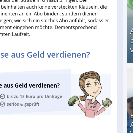
e auf der Straße in Umlauf bringen. Die
 beinhalten auch keine versteckten Klauseln, die
nnenten an ein Abo binden, sondern dienen
eigen, wie sich ein solches Abo anfühlt, sodass er
nnement eingehen möchte. Dementsprechend
ten Laufzeit.
v
se aus Geld verdienen?
Arbeitslosengeld: Wofür bekommt man es und w
e aus Geld verdienen?
bis zu 15 Euro pro Umfrage
seriös & geprüft