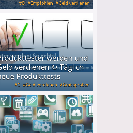
B
Empfohlen
Geld verdienen
keiten
Produkttester werden und
Geld verdienen ↻ Täglich
neue Produkttests
C
Geld verdienen
Gratisproben
glich neue Produkttests