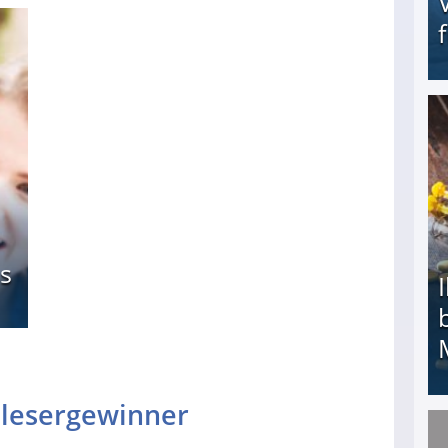
Erschreckend: Asylbewerber treiben Vermieter (
s
elesergewinner
Ihr Kind kam schwer behindert zur Welt: Suff-