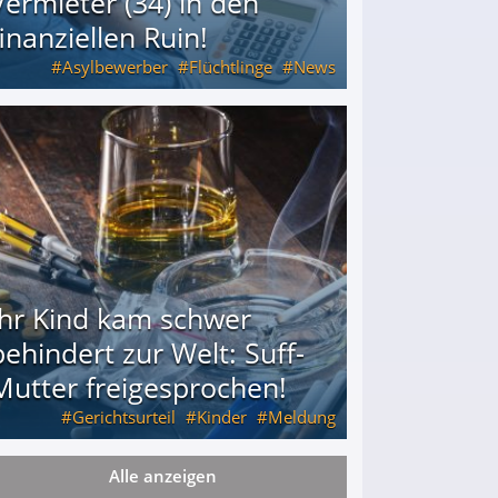
Vermieter (34) in den
finanziellen Ruin!
Asylbewerber
Flüchtlinge
News
34) in den finanziellen Ruin!
Ihr Kind kam schwer
behindert zur Welt: Suff-
Mutter freigesprochen!
Gerichtsurteil
Kinder
Meldung
Alle anzeigen
Mutter freigesprochen!