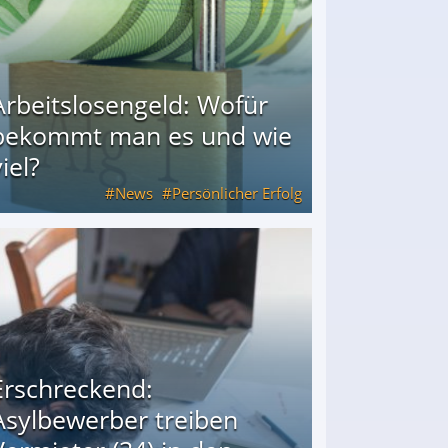
Arbeitslosengeld: Wofür
bekommt man es und wie
iel?
News
Persönlicher Erfolg
ie viel?
Erschreckend:
Asylbewerber treiben