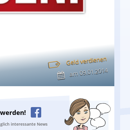
Geld verdienen
09.01.2014
am
n werden!
äglich interessante News