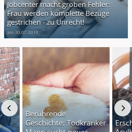
Jobcenter macht groben Fehler:
Frau werden komplette Bezüge
gestrichen - zu Unrecht!
am 30.01.2018
Berührende
Geschichte: Todkranker
Ersc
Mann sucht neues
Asyl