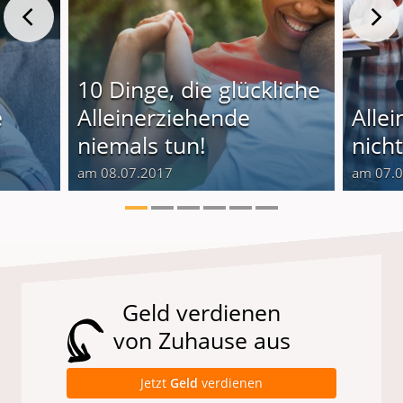
10 Dinge, die glückliche
e
Alleinerziehende
Alle
niemals tun!
nich
am 08.07.2017
am 07.
Geld verdienen
von Zuhause aus
Jetzt
Geld
verdienen