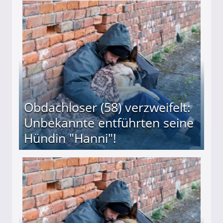
 Suff-Mutter freigesprochen!
Obdachloser (58) verzweifelt:
Unbekannte entführten seine
Hündin "Hanni"!
te entführten seine Hündin "Hanni"!