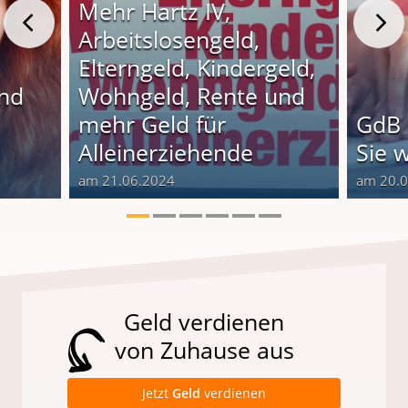
Mehr Hartz IV,
Arbeitslosengeld,
Elterngeld, Kindergeld,
und
Wohngeld, Rente und
o
mehr Geld für
GdB 
Alleinerziehende
Sie 
am 21.06.2024
am 20.
Geld verdienen
von Zuhause aus
Jetzt
Geld
verdienen