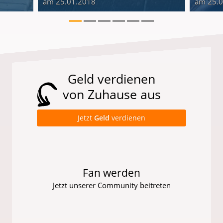
am 25.01.2018
am 25.
Geld verdienen
von Zuhause aus
Jetzt
Geld
verdienen
Fan werden
Jetzt unserer Community beitreten