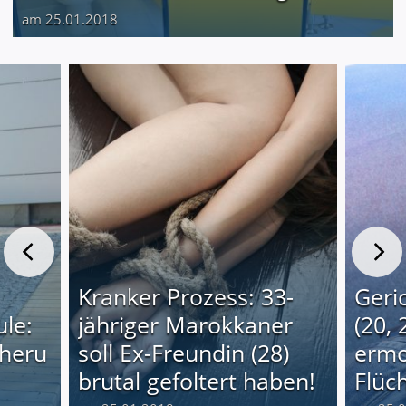
am 25.01.2018
Kranker Prozess: 33-
Geri
le:
jähriger Marokkaner
(20, 
cheru
soll Ex-Freundin (28)
ermo
brutal gefoltert haben!
Flüch