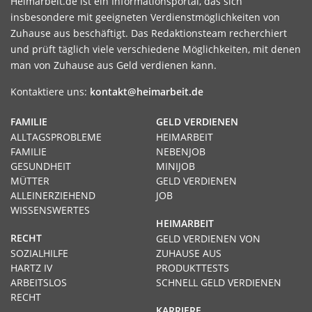
Heimarbeit.de ist ein Informationsportal, das sich
insbesondere mit geeigneten Verdienstmöglichkeiten von
Zuhause aus beschäftigt. Das Redaktionsteam recherchiert
und prüft täglich viele verschiedene Möglichkeiten, mit denen
man von Zuhause aus Geld verdienen kann.
Kontaktiere uns:
kontakt@heimarbeit.de
FAMILIE
GELD VERDIENEN
ALLTAGSPROBLEME
HEIMARBEIT
FAMILIE
NEBENJOB
GESUNDHEIT
MINIJOB
MÜTTER
GELD VERDIENEN
ALLEINERZIEHEND
JOB
WISSENSWERTES
HEIMARBEIT
RECHT
GELD VERDIENEN VON
SOZIALHILFE
ZUHAUSE AUS
HARTZ IV
PRODUKTTESTS
ARBEITSLOS
SCHNELL GELD VERDIENEN
RECHT
KARRIERE