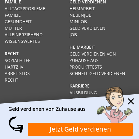
FAMILIE
GELD VERDIENEN
ALLTAGSPROBLEME
HEIMARBEIT
FAMILIE
NEBENJOB
GESUNDHEIT
MINIJOB
MÜTTER
GELD VERDIENEN
ALLEINERZIEHEND
JOB
WISSENSWERTES
HEIMARBEIT
RECHT
GELD VERDIENEN VON
SOZIALHILFE
ZUHAUSE AUS
HARTZ IV
PRODUKTTESTS
ARBEITSLOS
SCHNELL GELD VERDIENEN
RECHT
KARRIERE
AUSBILDUNG
STUDIUM
FERNSTUDIUM
Geld verdienen von Zuhause aus
GEHÄLTER
Impressum
Datenschutz
Kontakt
Über Heimarbeit.de
Jetzt
Geld
verdienen
© 2026
I❶I Heimarbeit.de