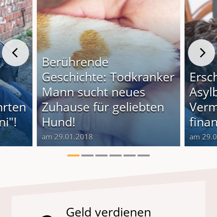
Berührende
Geschichte: Todkranker
Ersc
Mann sucht neues
Asyl
hrten
Zuhause für geliebten
Verm
i"!
Hund!
finan
am 29.01.2018
am 29.
Geld verdienen