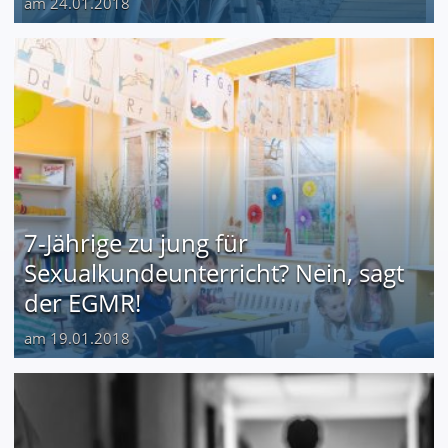
am 24.01.2018
7-Jährige zu jung für
Sexualkundeunterricht? Nein, sagt
der EGMR!
am 19.01.2018