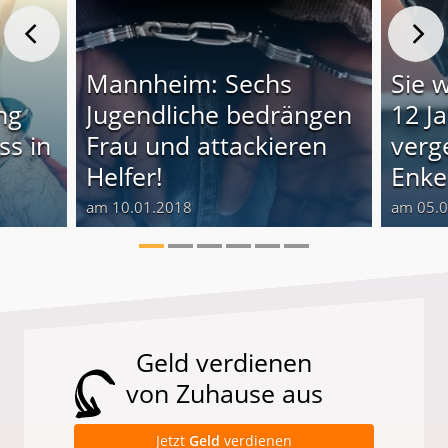
n
Mannheim: Sechs
Sie 
ing
Jugendliche bedrängen
12 J
ss in
Frau und attackieren
verg
Helfer!
Enke
am 10.01.2018
am 05.
Geld verdienen
von Zuhause aus
Jetzt
Geld
verdienen