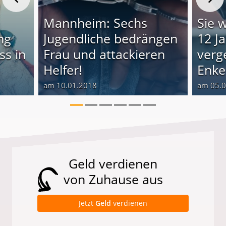
n
Mannheim: Sechs
Sie 
ing
Jugendliche bedrängen
12 J
ss in
Frau und attackieren
verg
Helfer!
Enke
am 10.01.2018
am 05.
Geld verdienen
von Zuhause aus
Jetzt
Geld
verdienen