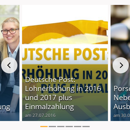
Deutsche Post:
Lohnerhöhung in 2016
Pors
und 2017 plus
Nebe
ung
Einmalzahlung
Ausb
am 27.07.2016
am 30.